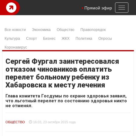
Toggl
Прямой эфир
naviga
Все новости
Экономика
Общество
Правопорядок
Культура
Спорт
Бизнес
ЖКХ
Политика
Опросы
Коронавирус
Сергей Фургал заинтересовался
отказом чиновников оплатить
перелет больному ребенку из
Хабаровска к месту лечения
Глава комитета Госдумы по охране здоровья заявил,
что льготный перелет по состоянию здоровья никто
не отменял.
ОБЩЕСТВО
16:03, 23 октября 2015 года