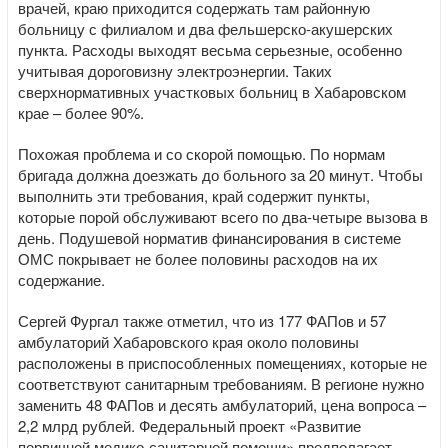
врачей, краю приходится содержать там районную
больницу с филиалом и два фельшерско-акушерских
пункта. Расходы выходят весьма серьезные, особенно
учитывая дороговизну электроэнергии. Таких
сверхнормативных участковых больниц в Хабаровском
крае – более 90%.
Похожая проблема и со скорой помощью. По нормам
бригада должна доезжать до больного за 20 минут. Чтобы
выполнить эти требования, край содержит пункты,
которые порой обслуживают всего по два-четыре вызова в
день. Подушевой норматив финансирования в системе
ОМС покрывает не более половины расходов на их
содержание.
Сергей Фургал также отметил, что из 177 ФАПов и 57
амбулаторий Хабаровского края около половины
расположены в приспособленных помещениях, которые не
соответствуют санитарным требованиям. В регионе нужно
заменить 48 ФАПов и десять амбулаторий, цена вопроса –
2,2 млрд рублей. Федеральный проект «Развитие
первичной медико-санитарной помощи» предполагает