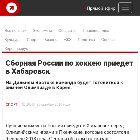
Toggl
Прямой эфир
naviga
Все новости
Экономика
Общество
Правопорядок
Культура
Спорт
Бизнес
ЖКХ
Политика
Опросы
Коронавирус
Сборная России по хоккею приедет
в Хабаровск
На Дальнем Востоке команда будет готовиться к
зимней Олимпиаде в Корее.
СПОРТ
16:48, 28 октября 2015 года
Лучшие хоккеисты России приедут в Хабаровск перед
Олимпийскими играми в Пхёнчхане, которые состоятся в
феврале 2018 года. Сегодня об этом рассказал