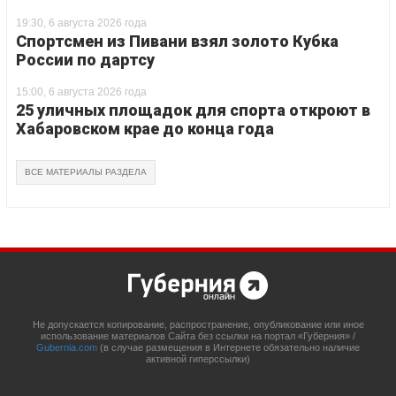
19:30, 6 августа 2026 года
Спортсмен из Пивани взял золото Кубка
России по дартсу
15:00, 6 августа 2026 года
25 уличных площадок для спорта откроют в
Хабаровском крае до конца года
ВСЕ МАТЕРИАЛЫ РАЗДЕЛА
Не допускается копирование, распространение, опубликование или иное
использование материалов Сайта без ссылки на портал «Губерния» /
Gubernia.com
(в случае размещения в Интернете обязательно наличие
активной гиперссылки)