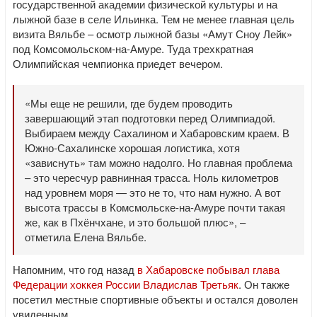
государственной академии физической культуры и на
лыжной базе в селе Ильинка. Тем не менее главная цель
визита Вяльбе – осмотр лыжной базы «Амут Сноу Лейк»
под Комсомольском-на-Амуре. Туда трехкратная
Олимпийская чемпионка приедет вечером.
«Мы еще не решили, где будем проводить
завершающий этап подготовки перед Олимпиадой.
Выбираем между Сахалином и Хабаровским краем. В
Южно-Сахалинске хорошая логистика, хотя
«зависнуть» там можно надолго. Но главная проблема
– это чересчур равнинная трасса. Ноль километров
над уровнем моря — это не то, что нам нужно. А вот
высота трассы в Комсмольске-на-Амуре почти такая
же, как в Пхёнчхане, и это большой плюс», –
отметила Елена Вяльбе.
Напомним, что год назад
в Хабаровске побывал глава
Федерации хоккея России Владислав Третьяк
. Он также
посетил местные спортивные объекты и остался доволен
увиденным.