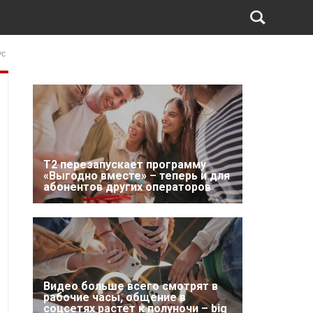
ус
Т2 перезапускает программу
«Выгодно вместе» – теперь и для
абонентов других операторов
Видео больше всего смотрят в
рабочие часы, общение в
соцсетях растет к полуночи – big