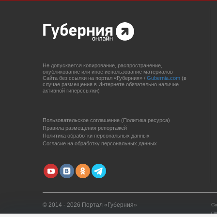
Не допускается копирование, распространение,
опубликование или иное использование материалов
Сайта без ссылки на портал «Губерния» /
Gubernia.com
(в
случае размещения в Интернете обязательно наличие
активной гиперссылки)
Пользовательское соглашение (Политика ресурса)
Правила размещения репортажей
Политика обработки персональных данных
Согласие на обработку персональных данных
© 2014 - 2026 Портал «Губерния»
Св
св