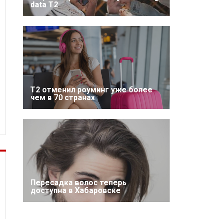
data T2
Т2 отменил роуминг уже более
чем в 70 странах
Пересадка волос теперь
доступна в Хабаровске