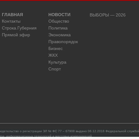
ГЛАВНАЯ
НОВОСТИ
ВЫБОРЫ — 2026
Контакты
Общество
Строка.Губерния
Политика
Прямой эфир
Экономика
Правопорядок
Бизнес
ЖКХ
Культура
Спорт
идетельство о регистрации ЭЛ № ФС 77 – 67908 выдано 06.12.2016 Федеральной службой
язи, информационных технологий и массовых коммуникаций.