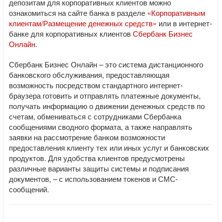
депозитам для корпоративных клиентов можно
ознакомиться на сайте банка в разделе
«Корпоративным
клиентам/Размещение денежных средств»
или в интернет-
банке для корпоративных клиентов
Сбербанк Бизнес
Онлайн
.
Сбербанк Бизнес Онлайн – это система дистанционного
банковского обслуживания, предоставляющая
возможность посредством стандартного интернет-
браузера готовить и отправлять платежные документы,
получать информацию о движении денежных средств по
счетам, обмениваться с сотрудниками Сбербанка
сообщениями сводного формата, а также направлять
заявки на рассмотрение банком возможности
предоставления клиенту тех или иных услуг и банковских
продуктов. Для удобства клиентов предусмотрены
различные варианты защиты системы и подписания
документов, – с использованием токенов и СМС-
сообщений.