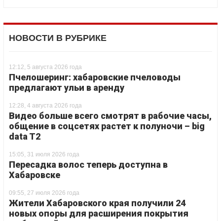
НОВОСТИ В РУБРИКЕ
12:12, 5 августа 2026 года
Пчелошеринг: хабаровские пчеловоды
предлагают ульи в аренду
12:28, 4 августа 2026 года
Видео больше всего смотрят в рабочие часы,
общение в соцсетях растет к полуночи – big
data T2
15:05, 31 июля 2026 года
Пересадка волос теперь доступна в
Хабаровске
09:55, 27 июля 2026 года
Жители Хабаровского края получили 24
новых опоры для расширения покрытия