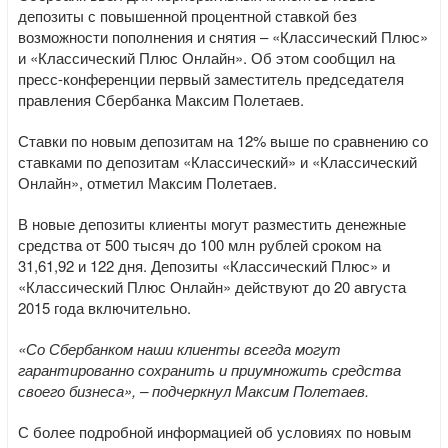
депозиты с повышенной процентной ставкой без
возможности пополнения и снятия – «Классический Плюс»
и «Классический Плюс Онлайн». Об этом сообщил на
пресс-конференции первый заместитель председателя
правления Сбербанка Максим Полетаев.
Ставки по новым депозитам на 12% выше по сравнению со
ставками по депозитам «Классический» и «Классический
Онлайн», отметил Максим Полетаев.
В новые депозиты клиенты могут разместить денежные
средства от 500 тысяч до 100 млн рублей сроком на
31,61,92 и 122 дня. Депозиты «Классический Плюс» и
«Классический Плюс Онлайн» действуют до 20 августа
2015 года включительно.
«Со Сбербанком наши клиенты всегда могут
гарантированно сохранить и приумножить средства
своего бизнеса», – подчеркнул Максим Полетаев.
С более подробной информацией об условиях по новым