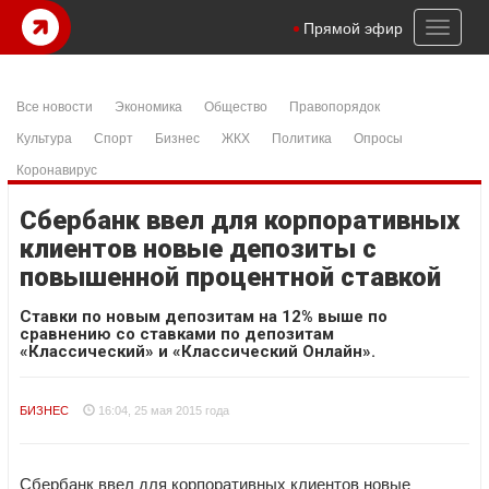
Toggl
Прямой эфир
naviga
Все новости
Экономика
Общество
Правопорядок
Культура
Спорт
Бизнес
ЖКХ
Политика
Опросы
Коронавирус
Сбербанк ввел для корпоративных
клиентов новые депозиты с
повышенной процентной ставкой
Ставки по новым депозитам на 12% выше по
сравнению со ставками по депозитам
«Классический» и «Классический Онлайн».
БИЗНЕС
16:04, 25 мая 2015 года
Сбербанк ввел для корпоративных клиентов новые