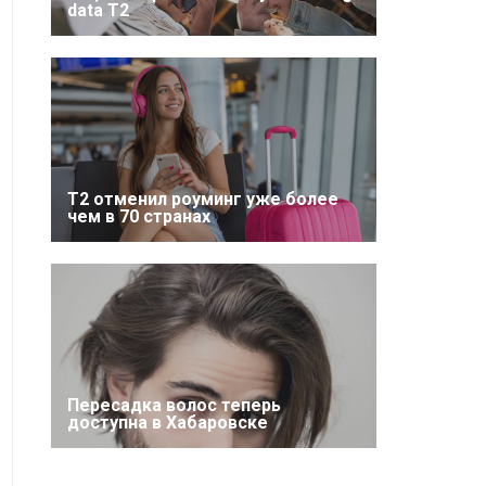
data T2
Т2 отменил роуминг уже более
чем в 70 странах
Пересадка волос теперь
доступна в Хабаровске