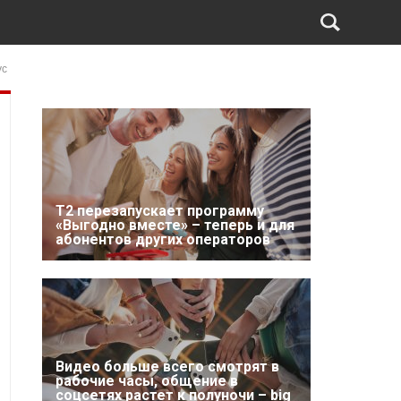
ус
Т2 перезапускает программу
«Выгодно вместе» – теперь и для
абонентов других операторов
Видео больше всего смотрят в
рабочие часы, общение в
соцсетях растет к полуночи – big