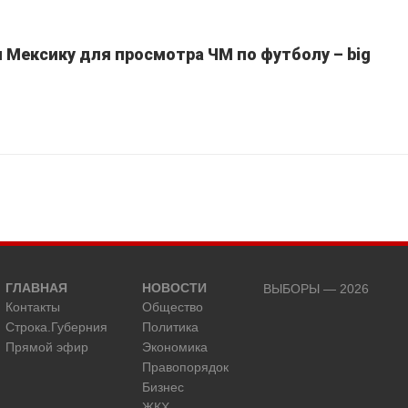
Мексику для просмотра ЧМ по футболу – big
ГЛАВНАЯ
НОВОСТИ
ВЫБОРЫ — 2026
Контакты
Общество
Строка.Губерния
Политика
Прямой эфир
Экономика
Правопорядок
Бизнес
ЖКХ