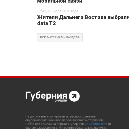
мобильной связи
12:42, 21 июля 2026 года
Жители Дальнего Востока выбрали 
data T2
ВСЕ МАТЕРИАЛЫ РАЗДЕЛА
Не допускается копирование, распространение,
опубликование или иное использование материалов
Сайта без ссылки на портал «Губерния» /
Gubernia.com
(в
случае размещения в Интернете обязательно наличие