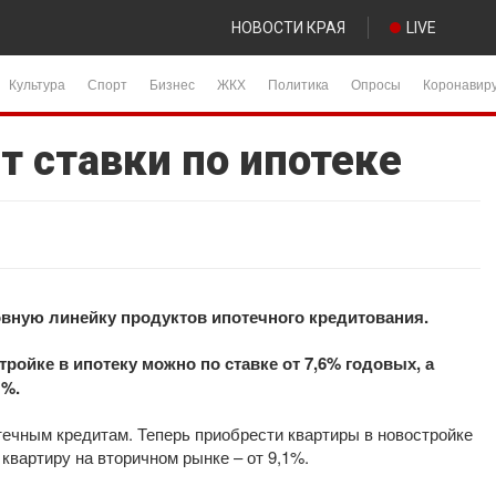
НОВОСТИ КРАЯ
LIVE
Культура
Спорт
Бизнес
ЖКХ
Политика
Опросы
Коронавир
т ставки по ипотеке
новную линейку продуктов ипотечного кредитования.
ройке в ипотеку можно по ставке от 7,6% годовых, а
1%.
течным кредитам. Теперь приобрести квартиры в новостройке
 квартиру на вторичном рынке – от 9,1%.