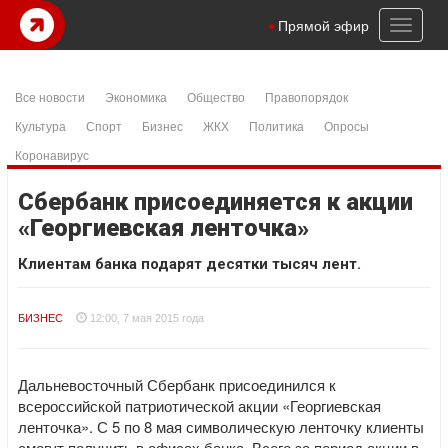
Toggl
Прямой эфир
naviga
Все новости
Экономика
Общество
Правопорядок
Культура
Спорт
Бизнес
ЖКХ
Политика
Опросы
Коронавирус
Сбербанк присоединяется к акции
«Георгиевская ленточка»
Клиентам банка подарят десятки тысяч лент.
БИЗНЕС
12:00, 7 мая 2015 года
Дальневосточный Сбербанк присоединился к
всероссийской патриотической акции «Георгиевская
ленточка». С 5 по 8 мая символическую ленточку клиенты
смогут получить в офисах банка. Всего за период акции в