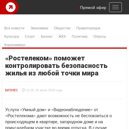
Toggl
Прямой эфир
naviga
Все новости
Экономика
Общество
Правопорядок
Культура
Спорт
Бизнес
ЖКХ
Политика
Опросы
Коронавирус
«Ростелеком» поможет
контролировать безопасность
жилья из любой точки мира
БИЗНЕС
10:28, 26 июля 2019 года
Услуги «Умный дом» и «Видеонаблюдение» от
«Ростелекома» дают возможность не беспокоиться о
происходящем в квартире, загородном доме и на
приусадебном участке во время отпуска. В случае