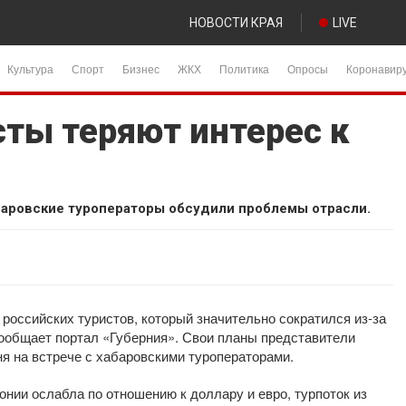
НОВОСТИ КРАЯ
LIVE
Культура
Спорт
Бизнес
ЖКХ
Политика
Опросы
Коронавир
сты теряют интерес к
баровские туроператоры обсудили проблемы отрасли.
российских туристов, который значительно сократился из-за
сообщает портал «Губерния». Свои планы представители
я на встрече с хабаровскими туроператорами.
онии ослабла по отношению к доллару и евро, турпоток из