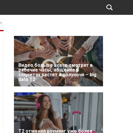
ус
Видео больше всего смотрят в
рабочие часы, общение в
соцсетях растет к полуночи – big
data T2
Т2 отменил роуминг уже более