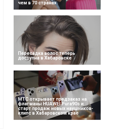
чем в 70 странах
Пересадка волос теперь
доступна в Хабаровске
МТС открывает предзаказ на
флагманы HUAWEI Pura90s и
старт продаж новых наушников-
клипс в Хабаровском крае