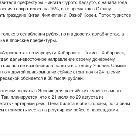
авителя префектуры Ниигата Фурото Кадзуто, с начала года
ссиян сократилось на 16%, в то время как в Страну
ть граждане Китая, Филиппин и Южной Кореи. Поток туристов
только в ослаблении рубля, но и в дорогих авиабилетах, а
ка в японские префектуры.
Аэрофлота» по маршруту Хабаровск – Токио – Хабаровск,
тдал дальневосточное направление своему дочернему
о сих пор не возобновила полеты в столицу Японии. Самый
тно у другой авиакомпании сейчас стоит почти 24 тысячи
пересадкой обойдется в 38 тысяч рублей.
отивом поехать в Японию для российских туристов могут
Так, планируется, что с 21 июля по 29 августа из
тать чартерный рейс. Цена билета в обе стороны, по словам
ем стоимость места на регулярном рейсе с пересадками.