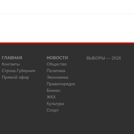
ГЛАВНАЯ
НОВОСТИ
ВЫБОРЫ — 2026
Контакты
Общество
Строка.Губерния
Политика
Прямой эфир
Экономика
Правопорядок
Бизнес
ЖКХ
Культура
Спорт