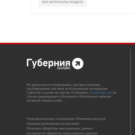
ВСЕ МАТЕРИАЛЫ РАЗДЕЛА
Не допускается копирование, распространение,
опубликование или иное использование материалов
Сайта без ссылки на портал «Губерния» /
Gubernia.com
(в
случае размещения в Интернете обязательно наличие
активной гиперссылки)
Пользовательское соглашение (Политика ресурса)
Правила размещения репортажей
Политика обработки персональных данных
Согласие на обработку персональных данных