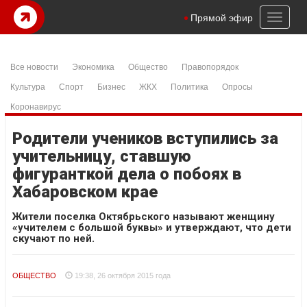
Toggl
Прямой эфир
naviga
Все новости
Экономика
Общество
Правопорядок
Культура
Спорт
Бизнес
ЖКХ
Политика
Опросы
Коронавирус
Родители учеников вступились за
учительницу, ставшую
фигуранткой дела о побоях в
Хабаровском крае
Жители поселка Октябрьского называют женщину
«учителем с большой буквы» и утверждают, что дети
скучают по ней.
ОБЩЕСТВО
19:38, 26 октября 2015 года