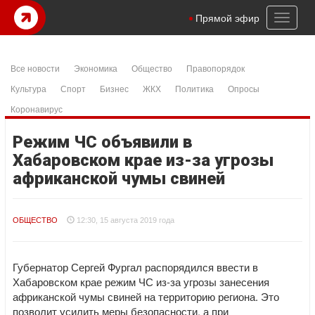
Toggl
Прямой эфир
naviga
Все новости
Экономика
Общество
Правопорядок
Культура
Спорт
Бизнес
ЖКХ
Политика
Опросы
Коронавирус
Режим ЧС объявили в
Хабаровском крае из-за угрозы
африканской чумы свиней
ОБЩЕСТВО
12:30, 15 августа 2019 года
Губернатор Сергей Фургал распорядился ввести в
Хабаровском крае режим ЧС из-за угрозы занесения
африканской чумы свиней на территорию региона. Это
позволит усилить меры безопасности, а при