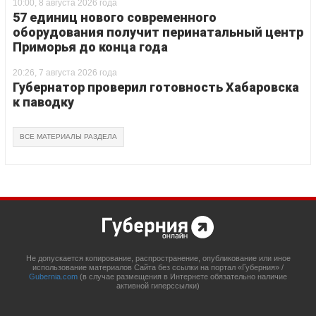
10:00, 8 августа 2026 года
57 единиц нового современного
оборудования получит перинатальный центр
Приморья до конца года
20:26, 7 августа 2026 года
Губернатор проверил готовность Хабаровска
к паводку
ВСЕ МАТЕРИАЛЫ РАЗДЕЛА
Не допускается копирование, распространение, опубликование или иное
использование материалов Сайта без ссылки на портал «Губерния» /
Gubernia.com
(в случае размещения в Интернете обязательно наличие
активной гиперссылки)