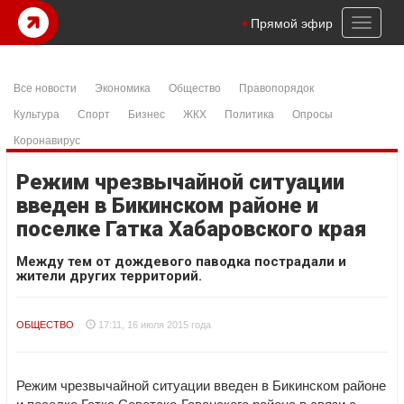
Toggl
Прямой эфир
naviga
Все новости
Экономика
Общество
Правопорядок
Культура
Спорт
Бизнес
ЖКХ
Политика
Опросы
Коронавирус
Режим чрезвычайной ситуации
введен в Бикинском районе и
поселке Гатка Хабаровского края
Между тем от дождевого паводка пострадали и
жители других территорий.
ОБЩЕСТВО
17:11, 16 июля 2015 года
Режим чрезвычайной ситуации введен в Бикинском районе
и поселке Гатка Советско-Гаванского района в связи с