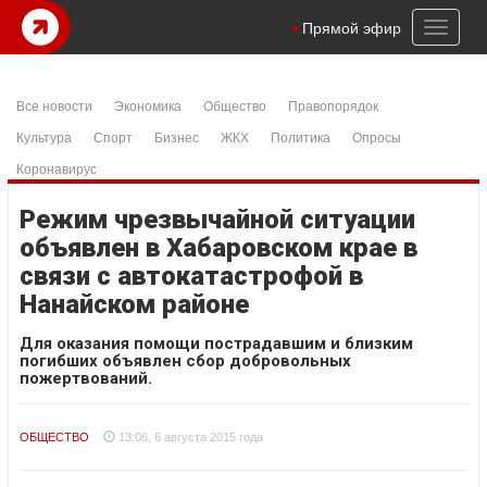
Toggl
Прямой эфир
naviga
Все новости
Экономика
Общество
Правопорядок
Культура
Спорт
Бизнес
ЖКХ
Политика
Опросы
Коронавирус
Режим чрезвычайной ситуации
объявлен в Хабаровском крае в
связи с автокатастрофой в
Нанайском районе
Для оказания помощи пострадавшим и близким
погибших объявлен сбор добровольных
пожертвований.
ОБЩЕСТВО
13:06, 6 августа 2015 года