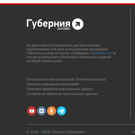
Не допускается копирование, распространение,
опубликование или иное использование материалов
Сайта без ссылки на портал «Губерния» /
Gubernia.com
(в
случае размещения в Интернете обязательно наличие
активной гиперссылки)
Пользовательское соглашение (Политика ресурса)
Правила размещения репортажей
Политика обработки персональных данных
Согласие на обработку персональных данных
© 2014 - 2026 Портал «Губерния»
Св