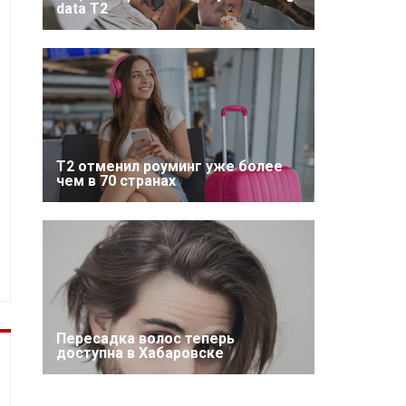
data T2
Т2 отменил роуминг уже более
чем в 70 странах
Пересадка волос теперь
доступна в Хабаровске