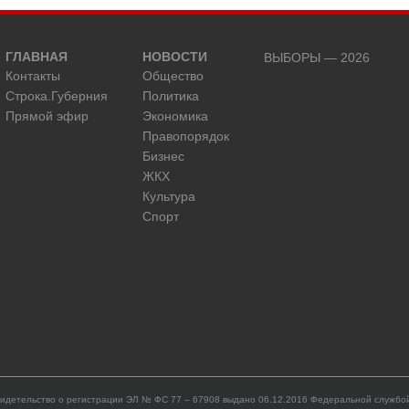
ГЛАВНАЯ
НОВОСТИ
ВЫБОРЫ — 2026
Контакты
Общество
Строка.Губерния
Политика
Прямой эфир
Экономика
Правопорядок
Бизнес
ЖКХ
Культура
Спорт
идетельство о регистрации ЭЛ № ФС 77 – 67908 выдано 06.12.2016 Федеральной службой