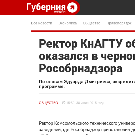
Все новости
Экономика
Общество
Правопорядок
Ректор КнАГТУ об
оказался в черно
Рособрнадзора
По словам Эдуарда Дмитриева, аккредита
программе.
ОБЩЕСТВО
15:52, 30 июля 2015 года
Ректор Комсомольского технического универ
заведений, где Рособрнадзор приостановил д