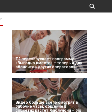
ус
Т2 перезапускает программу
«Выгодно вместе» – теперь и для
абонентов других операторов
Видео больше всего смотрят в
рабочие часы, общение в
соцсетях растет к полуночи – big