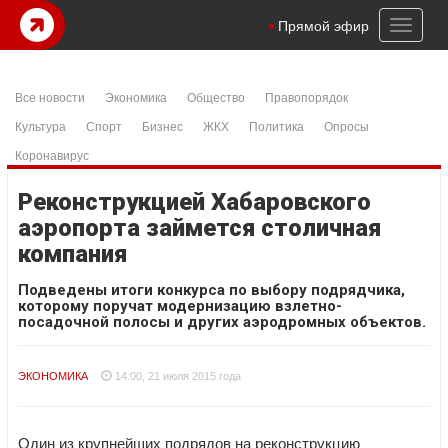
Toggl
Прямой эфир
naviga
Все новости
Экономика
Общество
Правопорядок
Культура
Спорт
Бизнес
ЖКХ
Политика
Опросы
Коронавирус
Реконструкцией Хабаровского
аэропорта займется столичная
компания
Подведены итоги конкурса по выбору подрядчика,
которому поручат модернизацию взлетно-
посадочной полосы и других аэродромных объектов.
ЭКОНОМИКА
14:00, 21 июля 2015 года
Один из крупнейших подрядов на реконструкцию