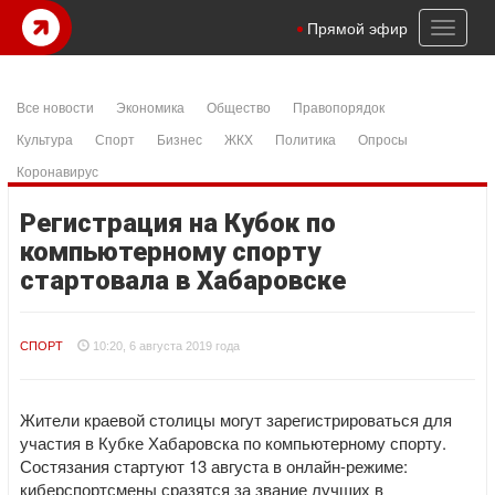
Toggl
Прямой эфир
naviga
Все новости
Экономика
Общество
Правопорядок
Культура
Спорт
Бизнес
ЖКХ
Политика
Опросы
Коронавирус
Регистрация на Кубок по
компьютерному спорту
стартовала в Хабаровске
СПОРТ
10:20, 6 августа 2019 года
Жители краевой столицы могут зарегистрироваться для
участия в Кубке Хабаровска по компьютерному спорту.
Состязания стартуют 13 августа в онлайн-режиме:
киберспортсмены сразятся за звание лучших в