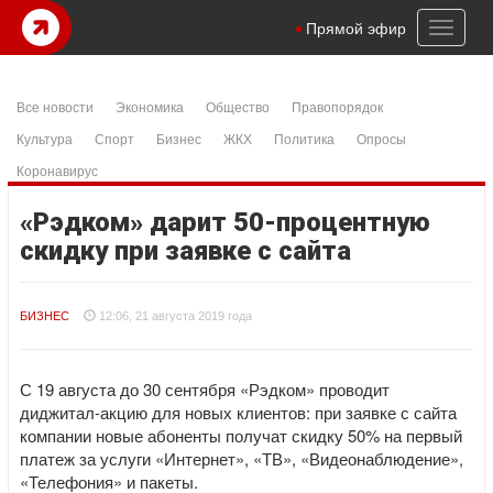
Toggl
Прямой эфир
naviga
Все новости
Экономика
Общество
Правопорядок
Культура
Спорт
Бизнес
ЖКХ
Политика
Опросы
Коронавирус
«Рэдком» дарит 50-процентную
скидку при заявке с сайта
БИЗНЕС
12:06, 21 августа 2019 года
С 19 августа до 30 сентября «Рэдком» проводит
диджитал-акцию для новых клиентов: при заявке с сайта
компании новые абоненты получат скидку 50% на первый
платеж за услуги «Интернет», «ТВ», «Видеонаблюдение»,
«Телефония» и пакеты.