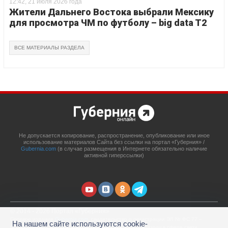
12:42, 21 июля 2026 года
Жители Дальнего Востока выбрали Мексику
для просмотра ЧМ по футболу – big data T2
ВСЕ МАТЕРИАЛЫ РАЗДЕЛА
Не допускается копирование, распространение, опубликование или иное
использование материалов Сайта без ссылки на портал «Губерния» /
Gubernia.com
(в случае размещения в Интернете обязательно наличие
активной гиперссылки)
© 2014 - 2026 Портал «Губерния»
Сетевое издание
Gubernia.com
, свидетельство о регистрации ЭЛ № ФС 77 –
На нашем сайте используются cookie-
67908 выдано 06.12.2016 Федеральной службой по надзору в сфере связи,