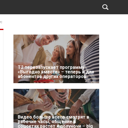
ус
Т2 перезапускает программу
«Выгодно вместе» – теперь и для
абонентов других операторов
Видео больше всего смотрят в
рабочие часы, общение в
соцсетях растет к полуночи – big