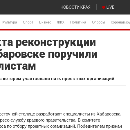
НОВОСТИ КРАЯ
LIVE
Культура
Спорт
Бизнес
ЖКХ
Политика
Опросы
Коронавир
кта реконструкции
баровске поручили
листам
в котором участвовали пять проектных организаций.
осточной столице разработают специалисты из Хабаровска,
ресс-службу краевого правительства. В комитете
урса по отбору проектных организаций. Победителем признан