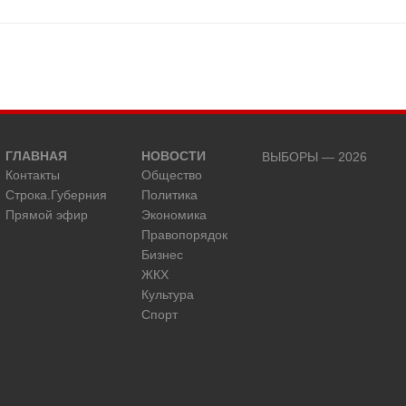
ГЛАВНАЯ
НОВОСТИ
ВЫБОРЫ — 2026
Контакты
Общество
Строка.Губерния
Политика
Прямой эфир
Экономика
Правопорядок
Бизнес
ЖКХ
Культура
Спорт