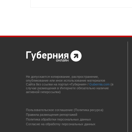
Не допускается копирование, распространение,
опубликование или иное использование материалов
Сайта без ссылки на портал «Губерния» /
Gubernia.com
(в
случае размещения в Интернете обязательно наличие
активной гиперссылки)
Пользовательское соглашение (Политика ресурса)
Правила размещения репортажей
Политика обработки персональных данных
Согласие на обработку персональных данных