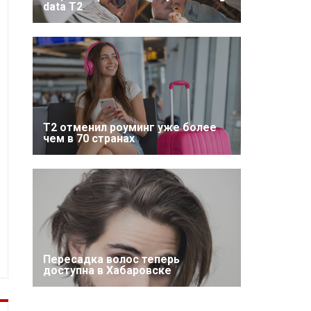
data T2
Т2 отменил роуминг уже более
чем в 70 странах
Пересадка волос теперь
доступна в Хабаровске