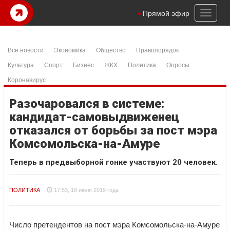
Toggl
Прямой эфир
naviga
Все новости
Экономика
Общество
Правопорядок
Культура
Спорт
Бизнес
ЖКХ
Политика
Опросы
Коронавирус
Разочаровался в системе:
кандидат-самовыдвиженец
отказался от борьбы за пост мэра
Комсомольска-на-Амуре
Теперь в предвыборной гонке участвуют 20 человек.
ПОЛИТИКА
17:53, 16 июля 2019 года
Число претендентов на пост мэра Комсомольска-на-Амуре