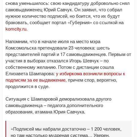
снова уменьшилось: свою кандидатуру добровольно снял
самовыдвиженец Юрий Савчук. Он заявил, что собрал
нужное количество подписей, но боится, что их будут
браковать, сообщает портал «Губерния» со ссылкой на
komcity.ru
.
Напомним, что в начале июля на место мэра
Комсомольска претендовали 23 человека: шесть
представителей партий и 17 самовыдвиженцев. Первым от
участия в выборах отказался Игорь Шевчук – по
собственному желанию. Потом с дистанции сошла
Елизавета Шампарова:
у избиркома возникли вопросы к
подписям за ее выдвижение
, причем спор, вероятно,
продолжится в суде.
Ситуация с Шампаровой деморализовала другого
самовыдвиженца – педагога дополнительного
образования, атамана Юрия Савчука.
«Подписей мы набрали достаточно – 1 200 человек,
но там настолько мудреная система… Уверен,