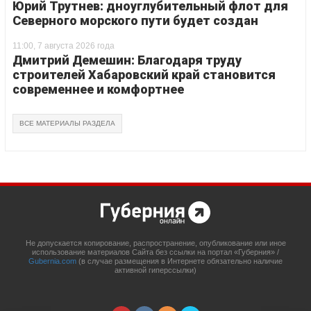
Юрий Трутнев: дноуглубительный флот для
Северного морского пути будет создан
11:00, 7 августа 2026 года
Дмитрий Демешин: Благодаря труду
строителей Хабаровский край становится
современнее и комфортнее
ВСЕ МАТЕРИАЛЫ РАЗДЕЛА
Не допускается копирование, распространение, опубликование или иное
использование материалов Сайта без ссылки на портал «Губерния» /
Gubernia.com
(в случае размещения в Интернете обязательно наличие
активной гиперссылки)