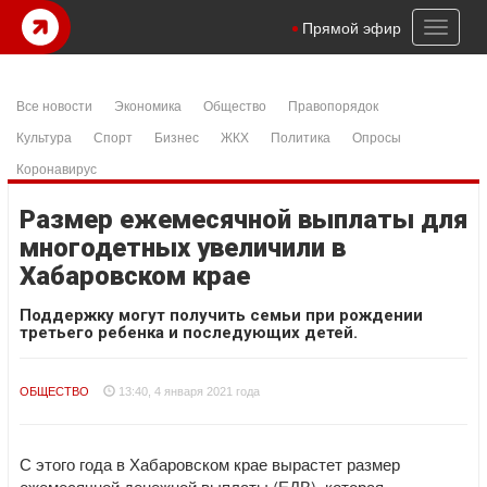
Toggl
Прямой эфир
naviga
Все новости
Экономика
Общество
Правопорядок
Культура
Спорт
Бизнес
ЖКХ
Политика
Опросы
Коронавирус
Размер ежемесячной выплаты для
многодетных увеличили в
Хабаровском крае
Поддержку могут получить семьи при рождении
третьего ребенка и последующих детей.
ОБЩЕСТВО
13:40, 4 января 2021 года
С этого года в Хабаровском крае вырастет размер
ежемесячной денежной выплаты (ЕДВ), которая