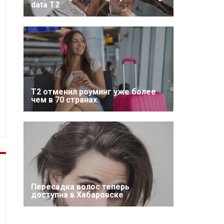
data T2
Т2 отменил роуминг уже более
чем в 70 странах
Пересадка волос теперь
доступна в Хабаровске