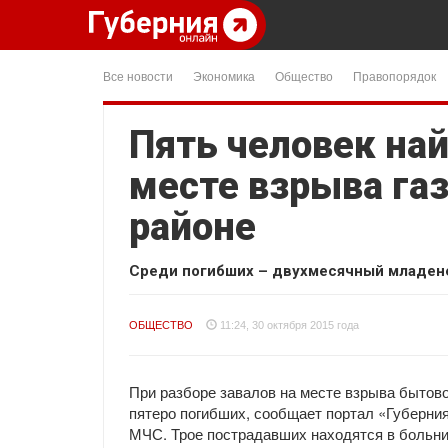
Все новости
Экономика
Общество
Правопорядок
Пять человек на
месте взрыва газ
районе
Среди погибших – двухмесячный младен
ОБЩЕСТВО
11:24, 30 октября 2015 года
При разборе завалов на месте взрыва бытово
пятеро погибших, сообщает портал «Губерни
МЧС. Трое пострадавших находятся в больни