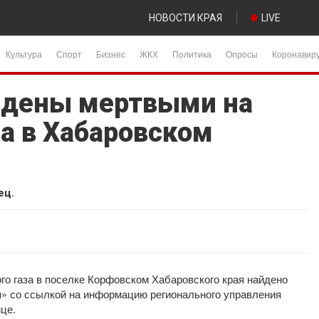
НОВОСТИ КРАЯ
LIVE
Культура
Спорт
Бизнес
ЖКХ
Политика
Опросы
Коронавир
йдены мертвыми на
а в Хабаровском
ец.
го газа в поселке Корфовском Хабаровского края найдено
я» со ссылкой на информацию регионального управления
це.