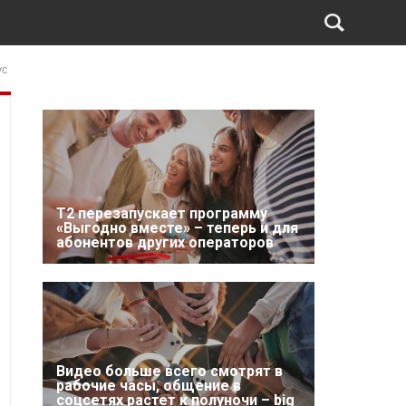
ус
Т2 перезапускает программу
«Выгодно вместе» – теперь и для
абонентов других операторов
Видео больше всего смотрят в
рабочие часы, общение в
соцсетях растет к полуночи – big