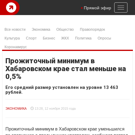
Toggl
Прямой эфир
naviga
Все новости
Экономика
Общество
Правопорядок
Культура
Спорт
Бизнес
ЖКХ
Политика
Опросы
Коронавирус
Прожиточный минимум в
Хабаровском крае стал меньше на
0,5%
Его средний размер установлен на уровне 13 463
рублей.
ЭКОНОМИКА
13:28, 12 ноября 2015 года
Прожиточный минимум в Хабаровском крае уменьшился
по сравнению с предыдущим кварталом, сообщает портал