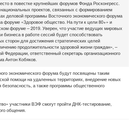
есто в повестке крупнейших форумов Фонда Росконгресс.
 национальных проектов, связанных с формированием
мках деловой программы Восточного экономического форума
а форуме «Здоровое общество. На пути к цели 80+» и
ком форуме – 2019. Уверен, что участие ведущих мировых
 и бизнеса в работе сессий будет способствовать
х сторон для достижения стратегических целей
личению продолжительности здоровой жизни граждан», –
ой Федерации, ответственный секретарь организационного
ма Антон Кобяков.
ного экономического форума будут посвящены таким
нской помощи на удаленных территориях, внедрение новых
я безопасность, а также программы общественного
тво» участники ВЭФ смогут пройти ДНК-тестирование,
ого общения.