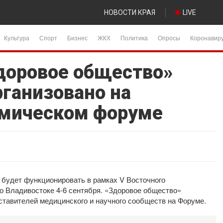
НОВОСТИ КРАЯ
LIVE
Культура
Спорт
Бизнес
ЖКХ
Политика
Опросы
Коронавир
доровое общество»
рганизовано на
омическом форуме
будет функционировать в рамках V Восточного
о Владивостоке 4-6 сентября. «Здоровое общество»
ставителей медицинского и научного сообществ на Форуме.