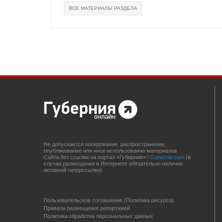
ВСЕ МАТЕРИАЛЫ РАЗДЕЛА
Не допускается копирование, распространение,
опубликование или иное использование материалов
Сайта без ссылки на портал «Губерния» /
Gubernia.com
(в
случае размещения в Интернете обязательно наличие
активной гиперссылки)
Пользовательское соглашение (Политика ресурса)
Правила размещения репортажей
Политика обработки персональных данных