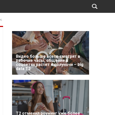
ус
Видео больше всего смотрят в
рабочие часы, общение в
соцсетях растет к полуночи – big
data T2
Т2 отменил роуминг уже более