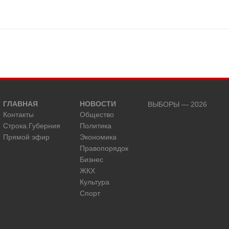
ГЛАВНАЯ
НОВОСТИ
ВЫБОРЫ — 2026
Контакты
Общество
Строка.Губерния
Политика
Прямой эфир
Экономика
Правопорядок
Бизнес
ЖКХ
Культура
Спорт