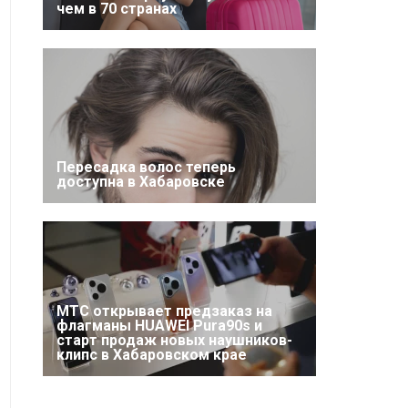
чем в 70 странах
Пересадка волос теперь
доступна в Хабаровске
МТС открывает предзаказ на
флагманы HUAWEI Pura90s и
старт продаж новых наушников-
клипс в Хабаровском крае