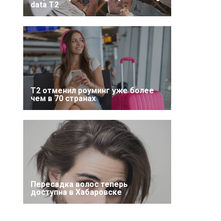
data T2
Т2 отменил роуминг уже более
чем в 70 странах
Пересадка волос теперь
доступна в Хабаровске