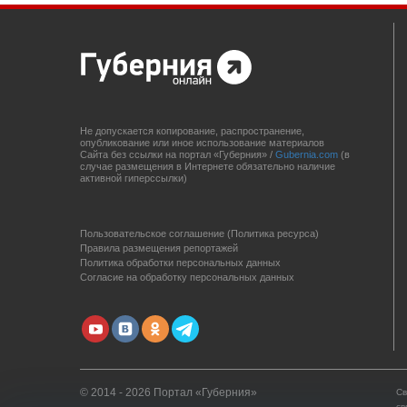
Не допускается копирование, распространение,
опубликование или иное использование материалов
Сайта без ссылки на портал «Губерния» /
Gubernia.com
(в
случае размещения в Интернете обязательно наличие
активной гиперссылки)
Пользовательское соглашение (Политика ресурса)
Правила размещения репортажей
Политика обработки персональных данных
Согласие на обработку персональных данных
© 2014 - 2026 Портал «Губерния»
Св
св