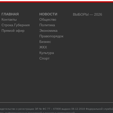
ГЛАВНАЯ
НОВОСТИ
ВЫБОРЫ — 2026
Контакты
Общество
Строка.Губерния
Политика
Прямой эфир
Экономика
Правопорядок
Бизнес
ЖКХ
Культура
Спорт
идетельство о регистрации ЭЛ № ФС 77 – 67908 выдано 06.12.2016 Федеральной службой
язи, информационных технологий и массовых коммуникаций.