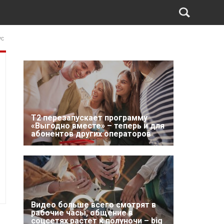
ус
Т2 перезапускает программу
«Выгодно вместе» – теперь и для
абонентов других операторов
Видео больше всего смотрят в
рабочие часы, общение в
соцсетях растет к полуночи – big