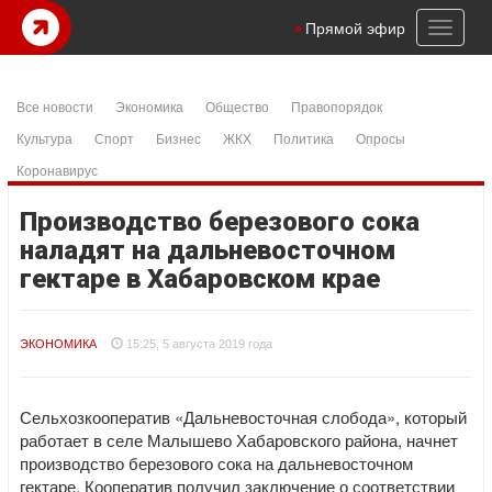
Toggl
Прямой эфир
naviga
Все новости
Экономика
Общество
Правопорядок
Культура
Спорт
Бизнес
ЖКХ
Политика
Опросы
Коронавирус
Производство березового сока
наладят на дальневосточном
гектаре в Хабаровском крае
ЭКОНОМИКА
15:25, 5 августа 2019 года
Сельхозкооператив «Дальневосточная слобода», который
работает в селе Малышево Хабаровского района, начнет
производство березового сока на дальневосточном
гектаре. Кооператив получил заключение о соответствии