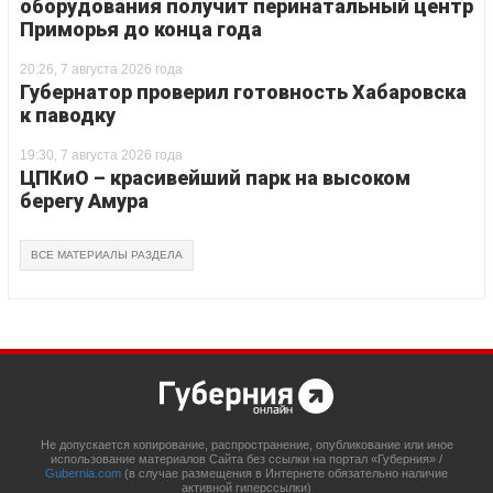
оборудования получит перинатальный центр
Приморья до конца года
20:26, 7 августа 2026 года
Губернатор проверил готовность Хабаровска
к паводку
19:30, 7 августа 2026 года
ЦПКиО – красивейший парк на высоком
берегу Амура
ВСЕ МАТЕРИАЛЫ РАЗДЕЛА
Не допускается копирование, распространение, опубликование или иное
использование материалов Сайта без ссылки на портал «Губерния» /
Gubernia.com
(в случае размещения в Интернете обязательно наличие
активной гиперссылки)