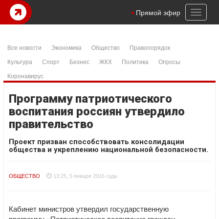
Toggl
Прямой эфир
naviga
Все новости
Экономика
Общество
Правопорядок
Культура
Спорт
Бизнес
ЖКХ
Политика
Опросы
Коронавирус
Программу патриотического
воспитания россиян утвердило
правительство
Проект призван способствовать консолидации
общества и укреплению национальной безопасности.
ОБЩЕСТВО
13:25, 5 января 2016 года
Кабинет министров утвердил государственную
программу «Патриотическое воспитание граждан