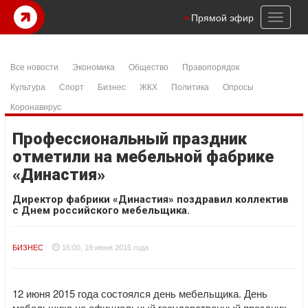
Toggl
Прямой эфир
naviga
Все новости
Экономика
Общество
Правопорядок
Культура
Спорт
Бизнес
ЖКХ
Политика
Опросы
Коронавирус
Профессиональный праздник
отметили на мебельной фабрике
«Династия»
Директор фабрики «Династия» поздравил коллектив
с Днем российского мебельщика.
БИЗНЕС
16:00, 19 июня 2015 года
12 июня 2015 года состоялся день мебельщика. День
мебельщика не официальный государственный праздник,