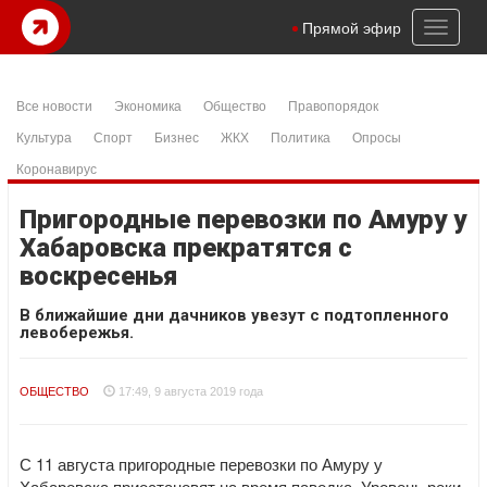
Toggl
Прямой эфир
naviga
Все новости
Экономика
Общество
Правопорядок
Культура
Спорт
Бизнес
ЖКХ
Политика
Опросы
Коронавирус
Пригородные перевозки по Амуру у
Хабаровска прекратятся с
воскресенья
В ближайшие дни дачников увезут с подтопленного
левобережья.
ОБЩЕСТВО
17:49, 9 августа 2019 года
С 11 августа пригородные перевозки по Амуру у
Хабаровска приостановят на время паводка. Уровень реки