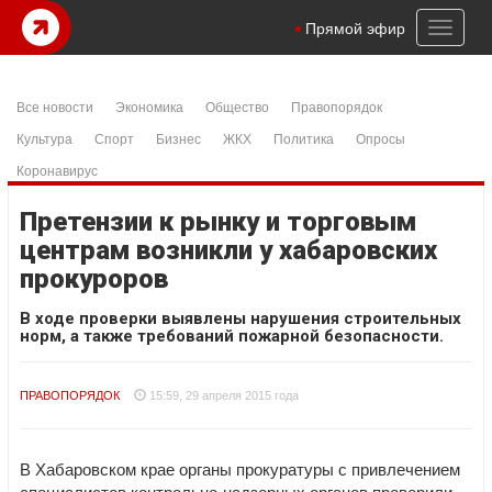
Toggl
Прямой эфир
naviga
Все новости
Экономика
Общество
Правопорядок
Культура
Спорт
Бизнес
ЖКХ
Политика
Опросы
Коронавирус
Претензии к рынку и торговым
центрам возникли у хабаровских
прокуроров
В ходе проверки выявлены нарушения строительных
норм, а также требований пожарной безопасности.
ПРАВОПОРЯДОК
15:59, 29 апреля 2015 года
В Хабаровском крае органы прокуратуры с привлечением
специалистов контрольно-надзорных органов проверили