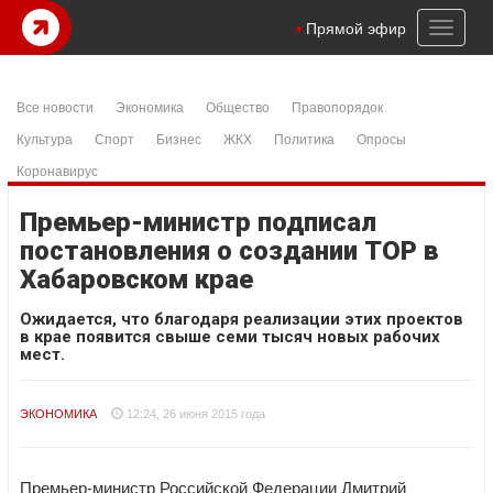
Toggl
Прямой эфир
naviga
Все новости
Экономика
Общество
Правопорядок
Культура
Спорт
Бизнес
ЖКХ
Политика
Опросы
Коронавирус
Премьер-министр подписал
постановления о создании ТОР в
Хабаровском крае
Ожидается, что благодаря реализации этих проектов
в крае появится свыше семи тысяч новых рабочих
мест.
ЭКОНОМИКА
12:24, 26 июня 2015 года
Премьер-министр Российской Федерации Дмитрий