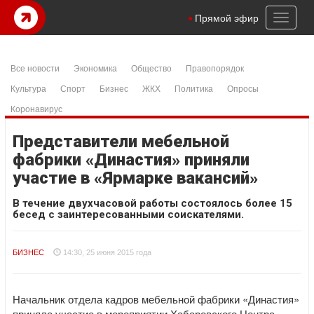
Toggl
Прямой эфир
naviga
Все новости
Экономика
Общество
Правопорядок
Культура
Спорт
Бизнес
ЖКХ
Политика
Опросы
Коронавирус
Представители мебельной
фабрики «Династия» приняли
участие в «Ярмарке вакансий»
В течение двухчасовой работы состоялось более 15
бесед с заинтересованными соискателями.
БИЗНЕС
14:30, 25 июня 2015 года
Начальник отдела кадров мебельной фабрики «Династия»
приняла участие в мероприятии Хабаровского Центра