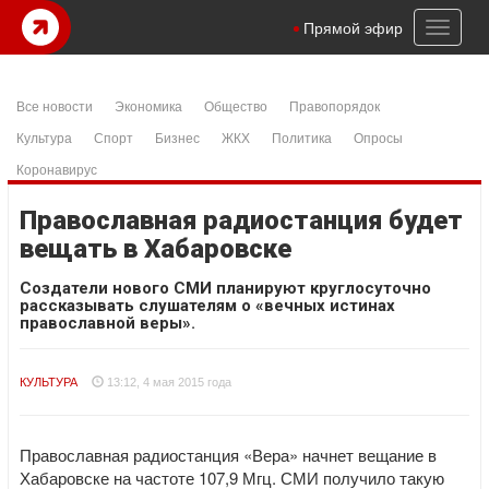
Toggl
Прямой эфир
naviga
Все новости
Экономика
Общество
Правопорядок
Культура
Спорт
Бизнес
ЖКХ
Политика
Опросы
Коронавирус
Православная радиостанция будет
вещать в Хабаровске
Создатели нового СМИ планируют круглосуточно
рассказывать слушателям о «вечных истинах
православной веры».
КУЛЬТУРА
13:12, 4 мая 2015 года
Православная радиостанция «Вера» начнет вещание в
Хабаровске на частоте 107,9 Мгц. СМИ получило такую