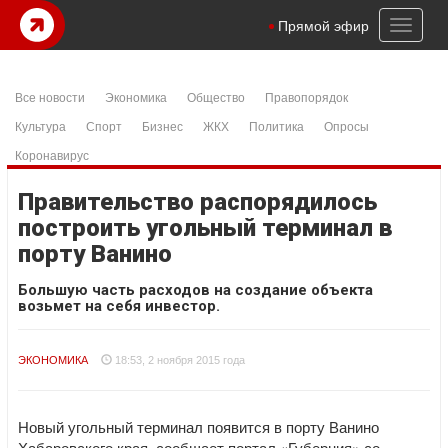
Toggl
Прямой эфир
naviga
Все новости
Экономика
Общество
Правопорядок
Культура
Спорт
Бизнес
ЖКХ
Политика
Опросы
Коронавирус
Правительство распорядилось
построить угольный терминал в
порту Ванино
Большую часть расходов на создание объекта
возьмет на себя инвестор.
ЭКОНОМИКА
18:53, 2 ноября 2015 года
Новый угольный терминал появится в порту Ванино
Хабаровского края, сообщает портал «Губерния» со