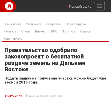
Toggl
Прямой эфир
naviga
Все новости
Экономика
Общество
Правопорядок
Культура
Спорт
Бизнес
ЖКХ
Политика
Опросы
Коронавирус
Правительство одобрило
законопроект о бесплатной
раздаче земель на Дальнем
Востоке
Подать заявку на получение участка можно будет уже
весной 2016 года.
ЭКОНОМИКА
11:10, 13 ноября 2015 года