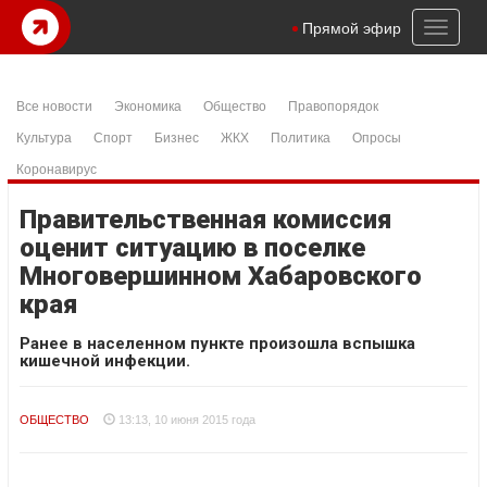
Toggl
Прямой эфир
naviga
Все новости
Экономика
Общество
Правопорядок
Культура
Спорт
Бизнес
ЖКХ
Политика
Опросы
Коронавирус
Правительственная комиссия
оценит ситуацию в поселке
Многовершинном Хабаровского
края
Ранее в населенном пункте произошла вспышка
кишечной инфекции.
ОБЩЕСТВО
13:13, 10 июня 2015 года