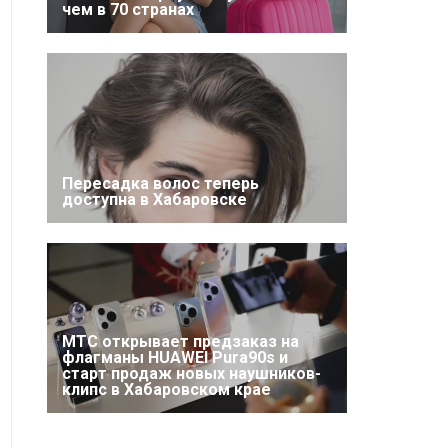
чем в 70 странах
Пересадка волос теперь
доступна в Хабаровске
МТС открывает предзаказ на
флагманы HUAWEI Pura90s и
старт продаж новых наушников-
клипс в Хабаровском крае