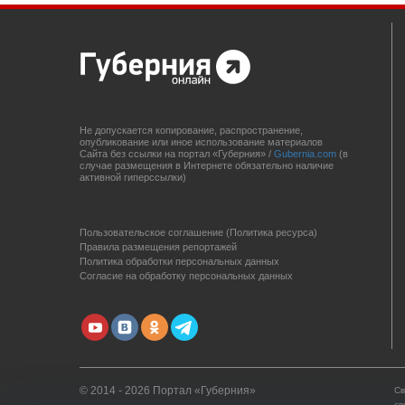
Не допускается копирование, распространение,
опубликование или иное использование материалов
Сайта без ссылки на портал «Губерния» /
Gubernia.com
(в
случае размещения в Интернете обязательно наличие
активной гиперссылки)
Пользовательское соглашение (Политика ресурса)
Правила размещения репортажей
Политика обработки персональных данных
Согласие на обработку персональных данных
© 2014 - 2026 Портал «Губерния»
Св
св