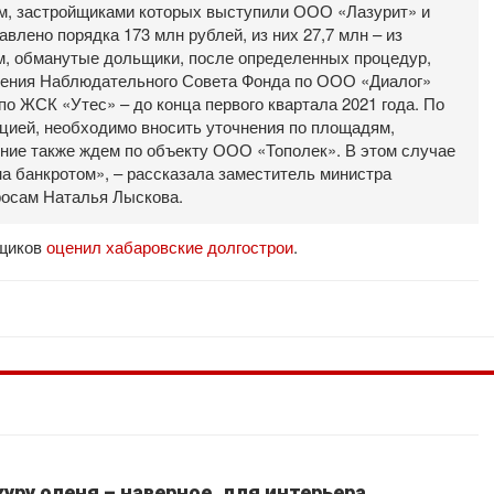
м, застройщиками которых выступили ООО «Лазурит» и
влено порядка 173 млн рублей, из них 27,7 млн – из
м, обманутые дольщики, после определенных процедур,
шения Наблюдательного Совета Фонда по ООО «Диалог»
по ЖСК «Утес» – до конца первого квартала 2021 года. По
цией, необходимо вносить уточнения по площадям,
ние также ждем по объекту ООО «Тополек». В этом случае
а банкротом», – рассказала заместитель министра
росам Наталья Лыскова.
ьщиков
оценил хабаровские долгострои
.
уру оленя – наверное, для интерьера