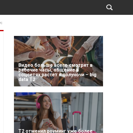
ус
Видео больше всего смотрят в
рабочие часы, общение в
соцсетях растет к полуночи – big
data T2
Т2 отменил роуминг уже более