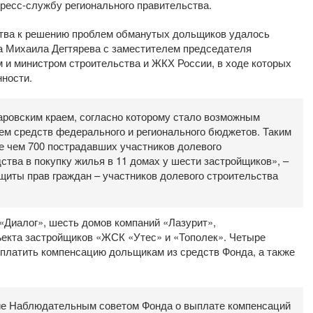
ресс-службу регионального правительства.
тва к решению проблем обманутых дольщиков удалось
а Михаила Дегтярева с заместителем председателя
и министром строительства и ЖКХ России, в ходе которых
ности.
аровским краем, согласно которому стало возможным
м средств федерального и регионального бюджетов. Таким
е чем 700 пострадавших участников долевого
ства в покупку жилья в 11 домах у шести застройщиков», –
щиты прав граждан – участников долевого строительства
«Диалог», шесть домов компаний «Лазурит»,
ъекта застройщиков «ЖСК «Утес» и «Тополек». Четыре
ыплатить компенсацию дольщикам из средств Фонда, а также
ие Наблюдательным советом Фонда о выплате компенсаций