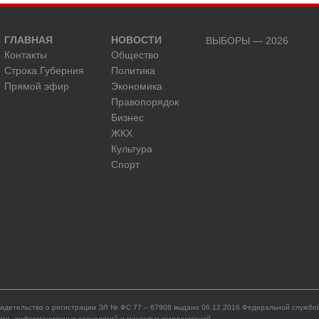
ГЛАВНАЯ
НОВОСТИ
ВЫБОРЫ — 2026
Контакты
Общество
Строка.Губерния
Политика
Прямой эфир
Экономика
Правопорядок
Бизнес
ЖКХ
Культура
Спорт
идетельство о регистрации ЭЛ № ФС 77 – 67908 выдано 06.12.2016 Федеральной службой
язи, информационных технологий и массовых коммуникаций.