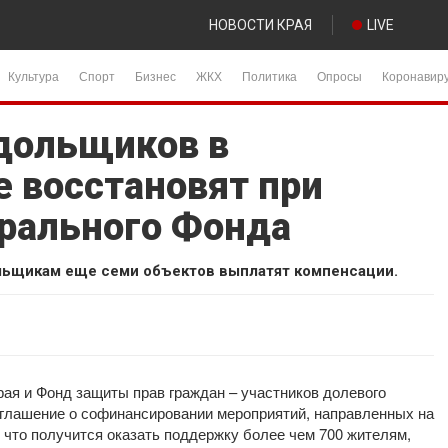
НОВОСТИ КРАЯ
LIVE
Культура
Спорт
Бизнес
ЖКХ
Политика
Опросы
Коронавир
 дольщиков в
е восстановят при
рального Фонда
льщикам еще семи объектов выплатят компенсации.
ая и Фонд защиты прав граждан – участников долевого
глашение о софинансировании мероприятий, направленных на
 что получится оказать поддержку более чем 700 жителям,