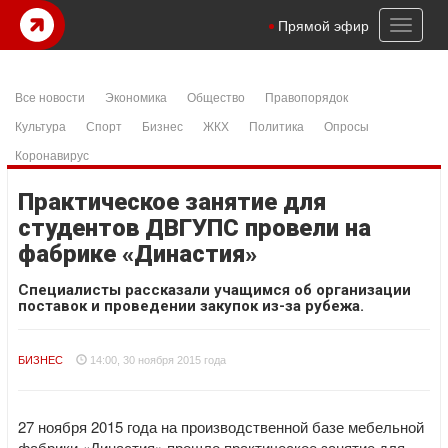
Toggl
Прямой эфир
naviga
Все новости
Экономика
Общество
Правопорядок
Культура
Спорт
Бизнес
ЖКХ
Политика
Опросы
Коронавирус
Практическое занятие для
студентов ДВГУПС провели на
фабрике «Династия»
Специалисты рассказали учащимся об организации
поставок и проведении закупок из-за рубежа.
БИЗНЕС
14:00, 30 ноября 2015 года
27 ноября 2015 года на производственной базе мебельной
фабрики «Династия» прошло практическое занятие для