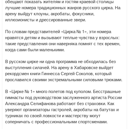
обещают показать жителям и гостям краевой столицы
лучшие номера традиционных жанров русского цирка. На
арену выйдут клоуны, акробаты, фокусники,
иллюзионисты и дрессированные звери.
По словам представителей «Цирка № 1», эти номера
нравятся детям и вызывают теплые чувства у взрослых:
такие представления они наверняка помнят с тех времен,
когда сами были маленькими.
В русском цирке ни одна программа не обходилась без
выступления силачей. На арену в Хабаровске выйдет
рекордсмен книги Гиннесcа Сергей Соколов, который
прославился своими экстремальными силовыми трюками.
В «Цирке № 1» много полетов под куполом. Бесстрашные
гимнасты под руководством заслуженного артиста России
Александра Селифанова работают без страховки. Как
уверяют организаторы гастролей, акробаты на батутах и
турниках по своей ловкости и мастерству могут
соперничать с профессиональными спортсменами.