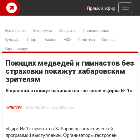
Toggl
Прямой эфир
naviga
Все новости
Экономика
Общество
Правопорядок
Культура
Спорт
Бизнес
ЖКХ
Политика
Опросы
Коронавирус
Поющих медведей и гимнастов без
страховки покажут хабаровским
зрителям
В краевой столице начинаются гастроли «Цирка № 1».
КУЛЬТУРА
12:30, 29 октября 2015 года
«Цирк № 1» приехал в Хабаровск с классической
программой выступлений. Организаторы гастролей