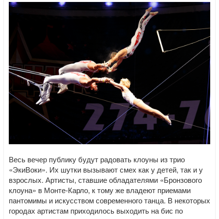
Весь вечер публику будут радовать клоуны из трио
«ЭкиВоки». Их шутки вызывают смех как у детей, так и у
взрослых. Артисты, ставшие обладателями «Бронзового
клоуна» в Монте-Карло, к тому же владеют приемами
пантомимы и искусством современного танца. В некоторых
городах артистам приходилось выходить на бис по