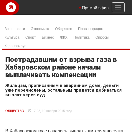
Toggl
Прямой эфир
naviga
Все новости
Экономика
Общество
Правопорядок
Культура
Спорт
Бизнес
ЖКХ
Политика
Опросы
Коронавирус
Пострадавшим от взрыва газа в
Хабаровском районе начали
выплачивать компенсации
Жильцам, прописанным в аварийном доме, деньги
уже перечислены, остальным придется добиваться
выплат через суд.
ОБЩЕСТВО
17:22, 10 ноября 2015 года
В Хабаровском крае начались выплаты жителям поселка