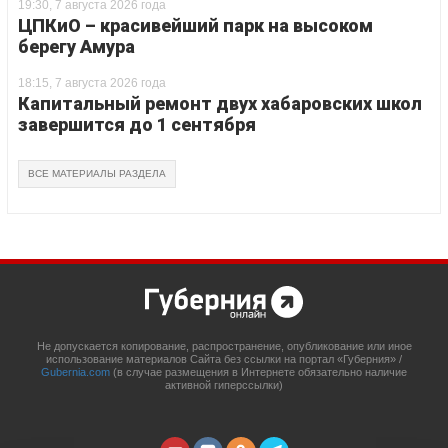
19:30, 7 августа 2026 года
ЦПКиО – красивейший парк на высоком
берегу Амура
18:15, 7 августа 2026 года
Капитальный ремонт двух хабаровских школ
завершится до 1 сентября
ВСЕ МАТЕРИАЛЫ РАЗДЕЛА
Не допускается копирование, распространение, опубликование или иное
использование материалов Сайта без ссылки на портал «Губерния» /
Gubernia.com
(в случае размещения в Интернете обязательно наличие
активной гиперссылки)