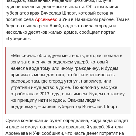
единовременные денежные выплаты. Об этом заявил
губернатор края Вячеслав Шпорт, который сегодня
посетил села
Арсеньево
и Уни в Нанайском районе. Там из
берегов вышла река Анюй, вода затопила огороды и
несколько десятков жилых домов, сообщает портал
«Губерния».
«Мы сейчас обследуем местность, которая попала в
зону затопления, определяем ущерб, который
нанесла вода тому или иному гражданину, и будем
принимать меры для того, чтобы компенсировать
расходы: там, где огород утонул, например, или
утратили имущество в доме. Технология у нас уже
отработана в 2013 году, опыт имеем. Будем по такому
же принципу идти и здесь. Окажем людям
поддержку», – заявил губернатор Вячеслав Шпорт.
Сумма компенсаций будет определена, когда вода спадет
и власти смогут оценить материальный ущерб. Жители
Арсеньева и Уни сообщили, что часть денег потратят на