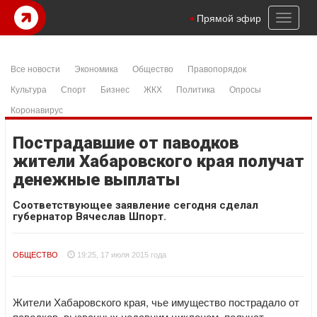
Toggl
Прямой эфир
naviga
Все новости
Экономика
Общество
Правопорядок
Культура
Спорт
Бизнес
ЖКХ
Политика
Опросы
Коронавирус
Пострадавшие от паводков
жители Хабаровского края получат
денежные выплаты
Соответствующее заявление сегодня сделал
губернатор Вячеслав Шпорт.
ОБЩЕСТВО
19:25, 17 июля 2015 года
Жители Хабаровского края, чье имущество пострадало от
паводков, вызванных недавним циклоном, получат