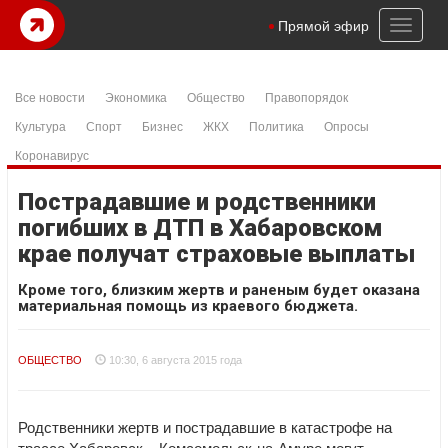
Toggl
Прямой эфир
naviga
Все новости
Экономика
Общество
Правопорядок
Культура
Спорт
Бизнес
ЖКХ
Политика
Опросы
Коронавирус
Пострадавшие и родственники
погибших в ДТП в Хабаровском
крае получат страховые выплаты
Кроме того, близким жертв и раненым будет оказана
материальная помощь из краевого бюджета.
ОБЩЕСТВО
10:30, 6 августа 2015 года
Родственники жертв и пострадавшие в катастрофе на
трассе Хабаровск – Комсомольск-на-Амуре могут