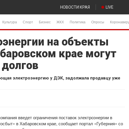
НОВОСТИ КРАЯ
LIVE
Культура
Спорт
Бизнес
ЖКХ
Политика
Опросы
Коронавир
оэнергии на объекты
баровском крае могут
 долгов
ющая электроэнергию у ДЭК, задолжала продавцу уже
компания введет ограничения поставок электроэнергии в
сбыт» в Хабаровском крае, сообщает портал «Губерния» со