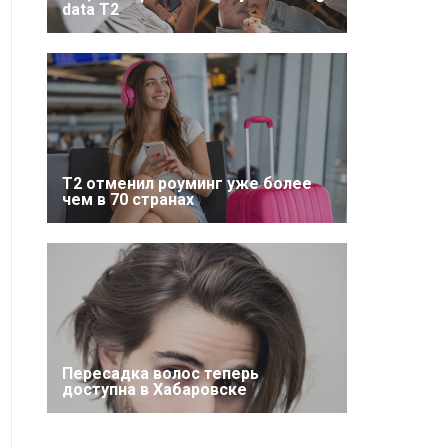
data T2
Т2 отменил роуминг уже более
чем в 70 странах
Пересадка волос теперь
доступна в Хабаровске