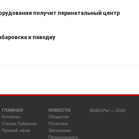
борудования получит перинатальный центр
абаровска к паводку
ГЛАВНАЯ
НОВОСТИ
ВЫБОРЫ — 2026
Контакты
Общество
Строка.Губерния
Политика
Прямой эфир
Экономика
Правопорядок