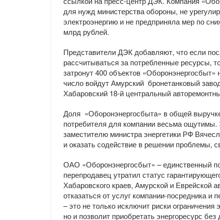
ссылкой на пресс-центр ДЭК. Компания «Об
для нужд министерства обороны, не урегули
электроэнергию и не предприняла мер по сни
млрд рублей.
Представители ДЭК добавляют, что если пос
рассчитываться за потребленные ресурсы, то
затронут 400 объектов «Оборонэнергосбыт» н
число войдут Амурский бронетанковый завод
Хабаровский 18-й центральный авторемонтный
Доля «Оборонэнергосбыта» в общей выручке 
потребителя для компании весьма ощутимы.
заместителю министра энергетики РФ Вячесл
и оказать содействие в решении проблемы, с
ОАО «Оборонэнергосбыт» – единственный по
перепродавец утратил статус гарантирующего
Хабаровского краев, Амурской и Еврейской 
отказаться от услуг компании-посредника и
– это не только исключит риски ограничения
но и позволит приобретать энергоресурс без