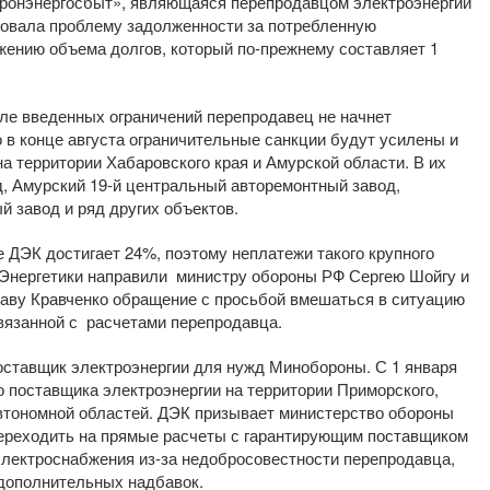
оронэнергосбыт», являющаяся перепродавцом электроэнергии
ровала проблему задолженности за потребленную
жению объема долгов, который по-прежнему составляет 1
ле введенных ограничений перепродавец не начнет
 в конце августа ограничительные санкции будут усилены и
а территории Хабаровского края и Амурской области. В их
, Амурский 19-й центральный авторемонтный завод,
 завод и ряд других объектов.
ДЭК достигает 24%, поэтому неплатежи такого крупного
 Энергетики направили министру обороны РФ Сергею Шойгу и
аву Кравченко обращение с просьбой вмешаться в ситуацию
вязанной с расчетами перепродавца.
ставщик электроэнергии для нужд Минобороны. С 1 января
 поставщика электроэнергии на территории Приморского,
автономной областей. ДЭК призывает министерство обороны
 переходить на прямые расчеты с гарантирующим поставщиком
 электроснабжения из-за недобросовестности перепродавца,
 дополнительных надбавок.