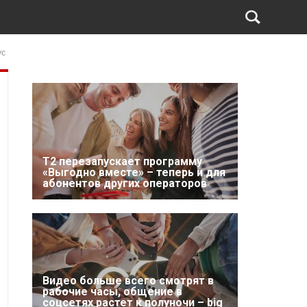
ус
Т2 перезапускает программу
«Выгодно вместе» – теперь и для
абонентов других операторов
Видео больше всего смотрят в
рабочие часы, общение в
соцсетях растет к полуночи – big