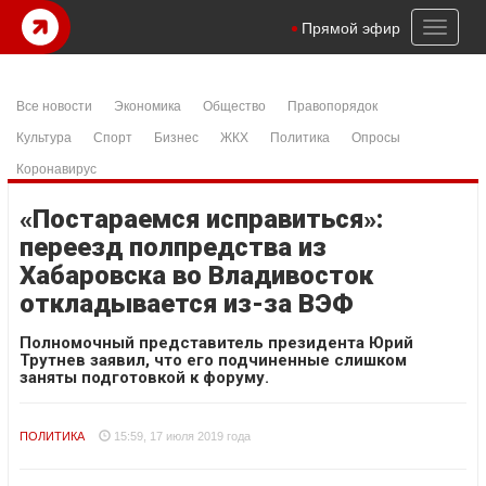
Toggl
Прямой эфир
naviga
Все новости
Экономика
Общество
Правопорядок
Культура
Спорт
Бизнес
ЖКХ
Политика
Опросы
Коронавирус
«Постараемся исправиться»:
переезд полпредства из
Хабаровска во Владивосток
откладывается из-за ВЭФ
Полномочный представитель президента Юрий
Трутнев заявил, что его подчиненные слишком
заняты подготовкой к форуму.
ПОЛИТИКА
15:59, 17 июля 2019 года