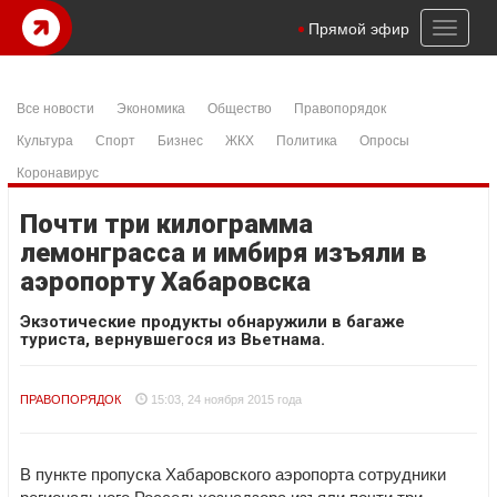
Toggl
Прямой эфир
naviga
Все новости
Экономика
Общество
Правопорядок
Культура
Спорт
Бизнес
ЖКХ
Политика
Опросы
Коронавирус
Почти три килограмма
лемонграсса и имбиря изъяли в
аэропорту Хабаровска
Экзотические продукты обнаружили в багаже
туриста, вернувшегося из Вьетнама.
ПРАВОПОРЯДОК
15:03, 24 ноября 2015 года
В пункте пропуска Хабаровского аэропорта сотрудники
регионального Россельхознадзора изъяли почти три