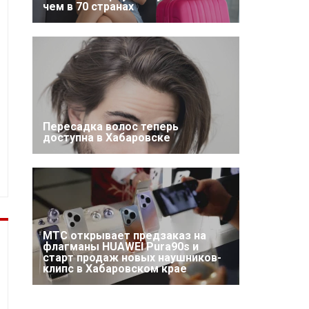
чем в 70 странах
Пересадка волос теперь
доступна в Хабаровске
МТС открывает предзаказ на
флагманы HUAWEI Pura90s и
старт продаж новых наушников-
клипс в Хабаровском крае