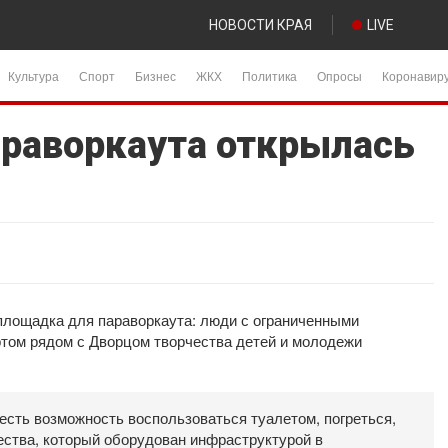
НОВОСТИ КРАЯ
LIVE
Культура
Спорт
Бизнес
ЖКХ
Политика
Опросы
Коронавир
раворкаута открылась
площадка для параворкаута: люди с ограниченными
ртом рядом с Дворцом творчества детей и молодежи
есть возможность воспользоваться туалетом, погреться,
ества, который оборудован инфраструктурой в