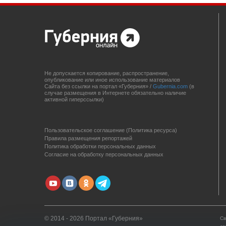
Не допускается копирование, распространение,
опубликование или иное использование материалов
Сайта без ссылки на портал «Губерния» /
Gubernia.com
(в
случае размещения в Интернете обязательно наличие
активной гиперссылки)
Пользовательское соглашение (Политика ресурса)
Правила размещения репортажей
Политика обработки персональных данных
Согласие на обработку персональных данных
© 2014 - 2026 Портал «Губерния»
Св