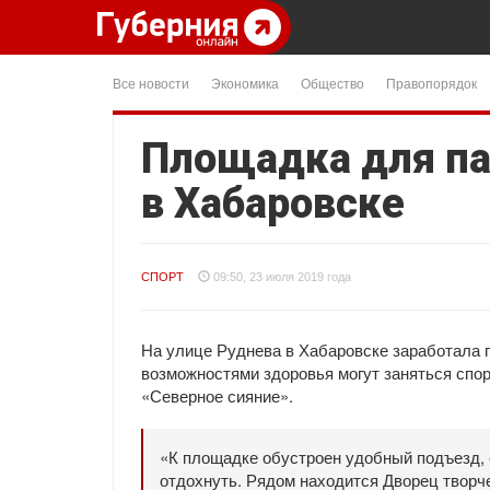
Все новости
Экономика
Общество
Правопорядок
Площадка для па
в Хабаровске
СПОРТ
09:50, 23 июля 2019 года
На улице Руднева в Хабаровске заработала 
возможностями здоровья могут заняться спо
«Северное сияние».
«К площадке обустроен удобный подъезд, 
отдохнуть. Рядом находится Дворец творч