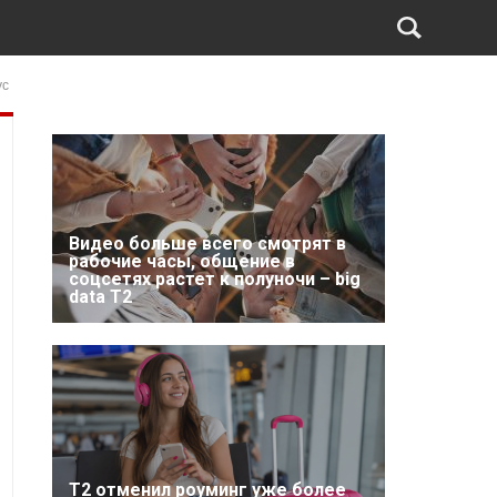
ус
Видео больше всего смотрят в
рабочие часы, общение в
соцсетях растет к полуночи – big
data T2
Т2 отменил роуминг уже более