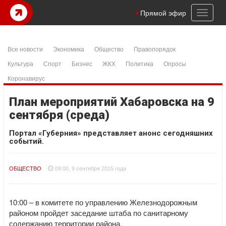
Toggl
Прямой эфир
naviga
Все новости
Экономика
Общество
Правопорядок
Культура
Спорт
Бизнес
ЖКХ
Политика
Опросы
Коронавирус
План мероприятий Хабаровска на 9
сентября (среда)
Портал «Губерния» представляет анонс сегодняшних
событий.
ОБЩЕСТВО
09:00, 9 сентября 2015 года
10:00 – в комитете по управлению Железнодорожным
районом пройдет заседание штаба по санитарному
содержанию территории района.