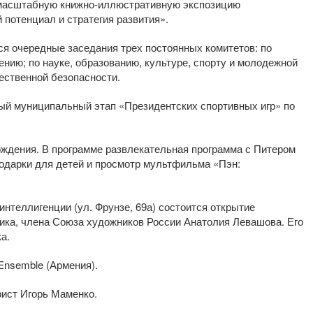
омасштабную книжно-иллюстративную экспозицию
й потенциал и стратегия развития».
тся очередные заседания трех постоянных комитетов: по
нию; по науке, образованию, культуре, спорту и молодежной
щественной безопасности.
ный муниципальный этап «Президентских спортивных игр» по
 рождения. В программе развлекательная программа с Питером
подарки для детей и просмотр мультфильма «Пэн:
интеллигенции (ул. Фрунзе, 69а) состоится открытие
ика, члена Союза художников России Анатолия Левашова. Его
а.
 Ensemble (Армения).
рист Игорь Маменко.