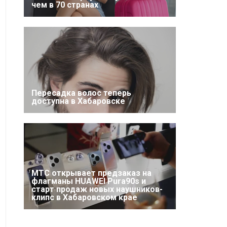
чем в 70 странах
Пересадка волос теперь
доступна в Хабаровске
МТС открывает предзаказ на
флагманы HUAWEI Pura90s и
старт продаж новых наушников-
клипс в Хабаровском крае