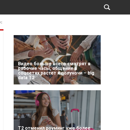
ус
Видео больше всего смотрят в
рабочие часы, общение в
соцсетях растет к полуночи – big
data T2
Т2 отменил роуминг уже более