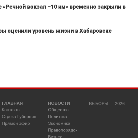
 «Речной вокзал –10 км» временно закрыли в
ы оценили уровень жизни в Хабаровске
ГЛАВНАЯ
НОВОСТИ
ВЫБОРЫ — 2026
Контакты
Общество
Строка.Губерния
Политика
Прямой эфир
Экономика
Правопорядок
Бизнес