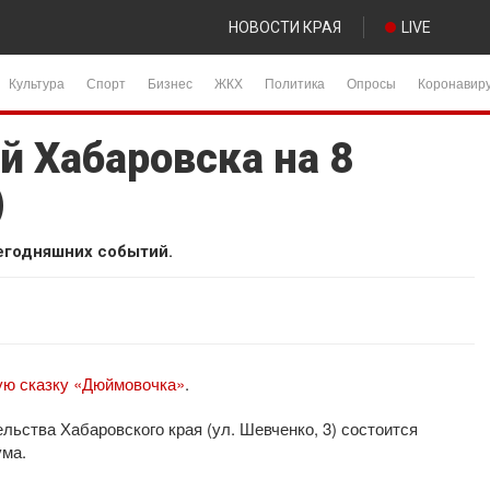
НОВОСТИ КРАЯ
LIVE
Культура
Спорт
Бизнес
ЖКХ
Политика
Опросы
Коронавир
й Хабаровска на 8
)
егодняшних событий.
ю сказку «Дюймовочка»
.
льства Хабаровского края (ул. Шевченко, 3) состоится
ума.