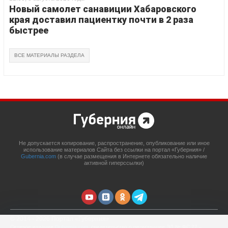
Новый самолет санавиции Хабаровского
края доставил пациентку почти в 2 раза
быстрее
ВСЕ МАТЕРИАЛЫ РАЗДЕЛА
Не допускается копирование, распространение, опубликование или иное
использование материалов Сайта без ссылки на портал «Губерния» /
Gubernia.com
(в случае размещения в Интернете обязательно наличие
активной гиперссылки)
© 2014 - 2026 Портал «Губерния»
Сетевое издание
Gubernia.com
, свидетельство о регистрации ЭЛ № ФС 77 –