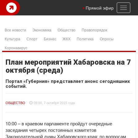
Toggl
Прямой эфир
naviga
Все новости
Экономика
Общество
Правопорядок
Культура
Спорт
Бизнес
ЖКХ
Политика
Опросы
Коронавирус
План мероприятий Хабаровска на 7
октября (среда)
Портал «Губерния» представляет анонс сегодняшних
событий.
ОБЩЕСТВО
09:00, 7 октября 2015 года
10:00 – в краевом парламенте пройдут очередные
заседания четырех постоянных комитетов
Законодательной думы Хабаровского края: по вопросам