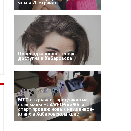
чем в 70 странах
Пересадка волос теперь
доступна в Хабаровске
МТС открывает предзаказ на
флагманы HUAWEI Pura90s и
старт продаж новых наушников-
клипс в Хабаровском крае