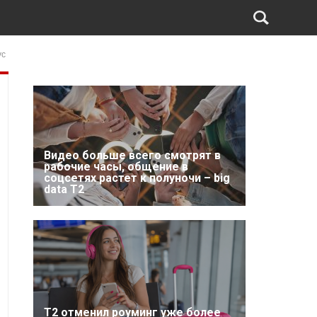
ус
Видео больше всего смотрят в
рабочие часы, общение в
соцсетях растет к полуночи – big
data T2
Т2 отменил роуминг уже более