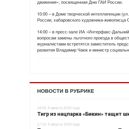
движения», посвященная Дню ГАИ России.
10:00 – в Доме творческой интеллигенции (у
России, хабаровского художника-живописца С
14:00 – в пресс-зале ИА «Интерфакс-Дальний
вопросам замены льготного проезда в общес
журналистами встретятся заместитель предс
развития Владимир Чаюк и министр социальн
НОВОСТИ В РУБРИКЕ
18:00, 6 августа 2026 года
Тигр из нацпарка «Бикин» тащит шк
17:10, 6 августа 2026 года