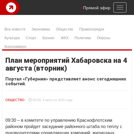
Toggl
Прямой эфир
naviga
Все новости
Экономика
Общество
Правопорядок
Культура
Спорт
Бизнес
ЖКХ
Политика
Опросы
Коронавирус
План мероприятий Хабаровска на 4
августа (вторник)
Портал «Губерния» представляет анонс сегодняшних
событий.
ОБЩЕСТВО
09:00, 4 августа 2015 года
09:30 – в комитете по управлению Краснофлотским
районом пройдет заседание районного штаба по теплу с
руководителями управляющих компаний, жилищных